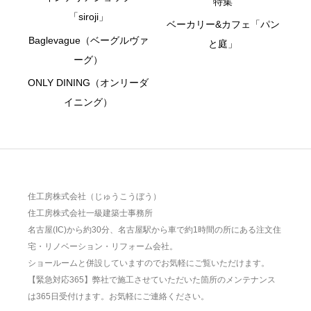
特集
「siroji」
ベーカリー&カフェ「パン
Baglevague（ベーグルヴァ
と庭」
ーグ）
ONLY DINING（オンリーダ
イニング）
住工房株式会社（じゅうこうぼう）
住工房株式会社一級建築士事務所
名古屋(IC)から約30分、名古屋駅から車で約1時間の所にある注文住
宅・リノベーション・リフォーム会社。
ショールームと併設していますのでお気軽にご覧いただけます。
【緊急対応365】弊社で施工させていただいた箇所のメンテナンス
は365日受付けます。お気軽にご連絡ください。