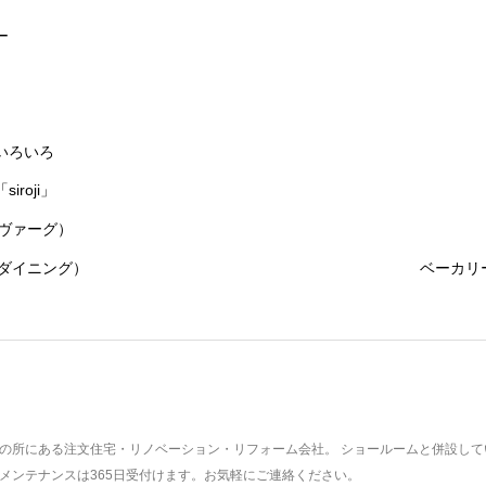
ー
いろいろ
roji」
グルヴァーグ）
リーダイニング）
ベーカリ
時間の所にある注文住宅・リノベーション・リフォーム会社。 ショールームと併設し
のメンテナンスは365日受付けます。お気軽にご連絡ください。