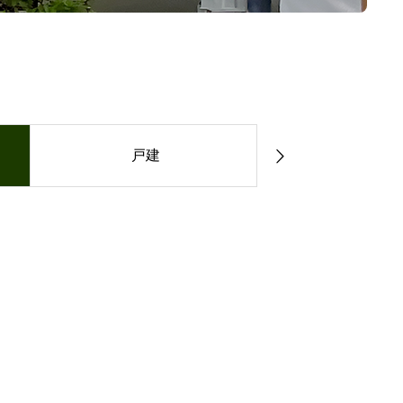
戸建
マンショ