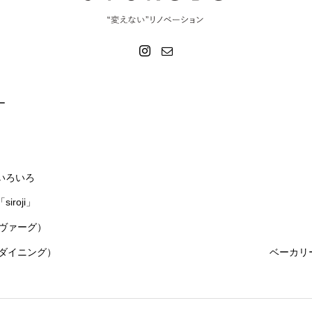
ー
いろいろ
roji」
グルヴァーグ）
リーダイニング）
ベーカリ